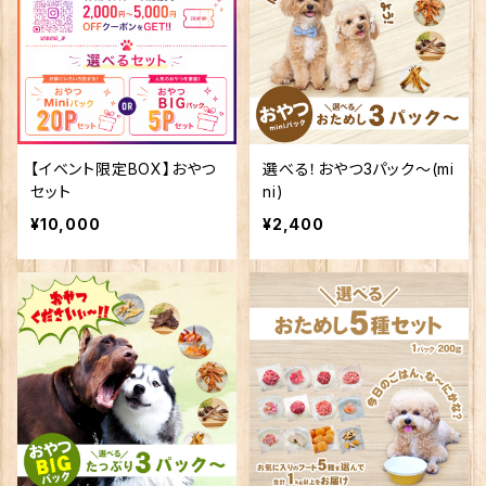
魚介類-Seafood-
鶏-Chicken-
魚介類-Seafood-
【イベント限定BOX】おやつ
選べる！おやつ3パック～(mi
セット
ni)
¥10,000
¥2,400