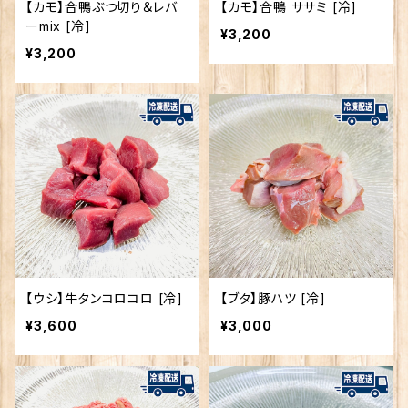
【カモ】合鴨ぶつ切り＆レバ
【カモ】合鴨 ササミ [冷]
ーmix [冷]
¥3,200
¥3,200
【ウシ】牛タンコロコロ [冷]
【ブタ】豚ハツ [冷]
¥3,600
¥3,000