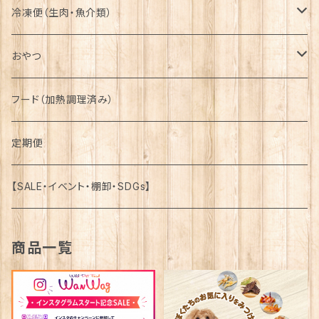
冷凍便（生肉・魚介類）
詰合せ-Assortment-
おやつ
馬-Horse-
詰合せ-Assortment-
フード（加熱調理済み）
鹿-Venison-
馬-Horse-
定期便
鴨-Duck-
鹿-Venison-
【SALE・イベント・棚卸・SDGs】
牛-Beef-
鴨-Duck-
商品一覧
豚-Pork-
牛-Beef-
鶏-Chicken-
豚-Pork-