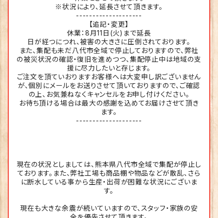
※状況により、延長させて頂きます。
--------------------
【追記・変更】
休業：8月11日(火)まで延長
日が経つにつれ、被害の大きさに圧倒されております。
また、集配も未だ八代市全域で停止しておりますので、弊社
の被災状況の確認・復旧を進めつつ、集配停止中は地域の支
援に尽力したいと存じます。
ご注文を頂ていおりますお客様へは大変申し訳ございません
が、個別にメールをお送りさせて頂いておりますので、ご確認
の上、お気兼ねなくキャンセルをお申し付けください。
お待ち頂ける場合は最大の感謝を込めてお届けさせて頂き
ます。
--------------------
現在の状況としましては、熊本県八代市全域で集配が停止し
ております。また、弊社工場も商品棚や物品などが散乱、さら
に断水している事から生産・出荷が困難な状況にございま
す。
現在も大きな余震が続いていますので、スタッフ・家族の安
全を優先させて頂きます。