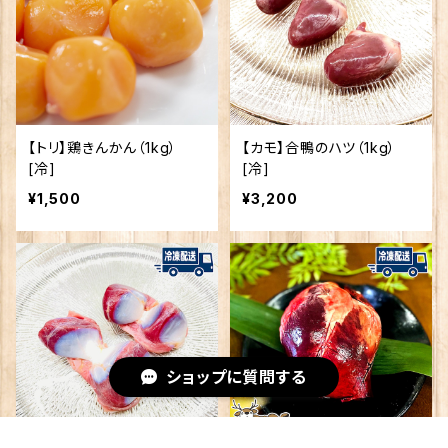
【トリ】鶏きんかん（1kg）
【カモ】合鴨のハツ（1kg）
[冷]
[冷]
¥1,500
¥3,200
ショップに質問する