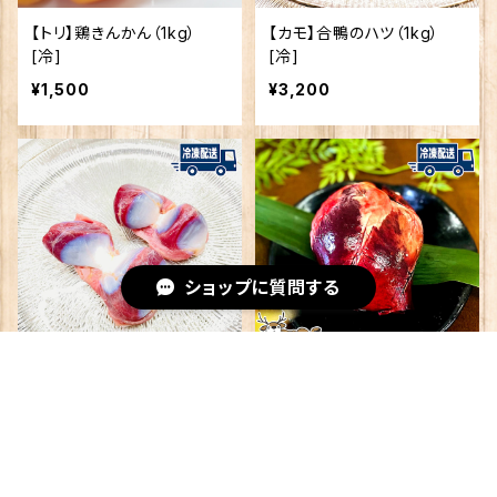
【トリ】鶏きんかん（1kg）
【カモ】合鴨のハツ（1kg）
[冷]
[冷]
¥1,500
¥3,200
ショップに質問する
【カモ】合鴨のズリ（1kg）
【シカ】丸ごとハツ（約200
[冷]
g） [冷]
キーワードから探す
¥3,200
¥600