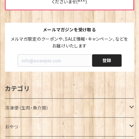
くださいませ(*^^)
メールマガジンを受け取る
メルマガ限定のクーポンや、SALE情報・キャンペーン、などを
お届けいたします
登録
カテゴリ
冷凍便（生肉・魚介類）
詰合せ-Assortment-
おやつ