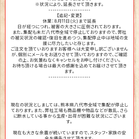
※状況により、延長させて頂きます。
--------------------
【追記・変更】
休業：8月11日(火)まで延長
日が経つにつれ、被害の大きさに圧倒されております。
また、集配も未だ八代市全域で停止しておりますので、弊社
の被災状況の確認・復旧を進めつつ、集配停止中は地域の支
援に尽力したいと存じます。
ご注文を頂ていおりますお客様へは大変申し訳ございません
が、個別にメールをお送りさせて頂いておりますので、ご確認
の上、お気兼ねなくキャンセルをお申し付けください。
お待ち頂ける場合は最大の感謝を込めてお届けさせて頂き
ます。
--------------------
現在の状況としましては、熊本県八代市全域で集配が停止し
ております。また、弊社工場も商品棚や物品などが散乱、さら
に断水している事から生産・出荷が困難な状況にございま
す。
現在も大きな余震が続いていますので、スタッフ・家族の安
全を優先させて頂きます。