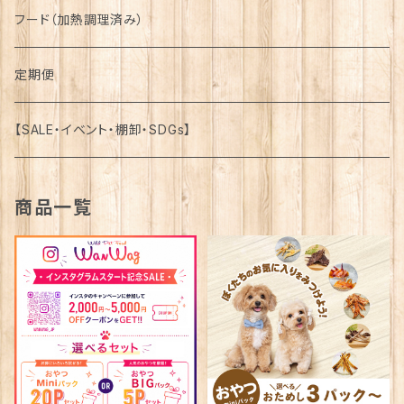
馬-Horse-
詰合せ-Assortment-
フード（加熱調理済み）
鹿-Venison-
馬-Horse-
定期便
鴨-Duck-
鹿-Venison-
【SALE・イベント・棚卸・SDGs】
牛-Beef-
鴨-Duck-
商品一覧
豚-Pork-
牛-Beef-
鶏-Chicken-
豚-Pork-
魚介類-Seafood-
鶏-Chicken-
魚介類-Seafood-