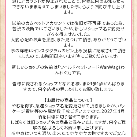
急にアカウントが停止されたことで、皆様に何のお知らせも
できないまま消えてしまいました事、心よりお詫び申し上げ
ます。
以前のカムペットアカウントでは復旧が不可能であった為、
苦渋の決断ではございましたが、新しいショップ名に変更せ
ざるを得ませんでした。
大変心配のお声を頂き、また見つけて頂き、ありがとうござい
ます。
事の詳細はインスタグラムのピン止め投稿に記載させて頂き
ましたので、お時間御座います時にご覧くださいませ。
新しいショップの名前は「ワイルドペットフードWanWag(わ
んわぐ)」です。
皆様に愛されるショップとなれる様、また1歩1歩がんばりま
すので、何卒応援の程、よろしくお願い致します。
【お届けの商品について】
やむを得ず、急遽ショップ名を変更させて頂きましたが、パッ
ケージ資材等の在庫が数千枚ございますので、2027年4月
頃を目標に切り替えて参ります。
しばらくは旧ショップ名の商品と混在いたしますが、何卒ご理
解の程、よろしくお願い申し上げます。
※中身はいつも通り、出来たてホヤホヤの物ですのでご安心