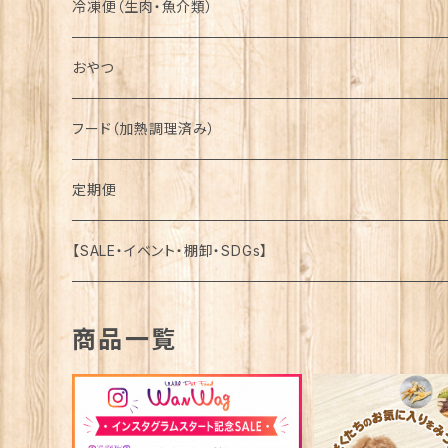
冷凍便（生肉・魚介類）
詰合せ-Assortment-
おやつ
馬-Horse-
詰合せ-Assortment-
フード（加熱調理済み）
鹿-Venison-
馬-Horse-
定期便
鴨-Duck-
鹿-Venison-
【SALE・イベント・棚卸・SDGs】
牛-Beef-
鴨-Duck-
商品一覧
豚-Pork-
牛-Beef-
鶏-Chicken-
豚-Pork-