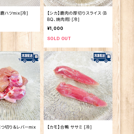
鹿ハツmix[冷]
【シカ】鹿肉の厚切りスライス（B
BQ、焼肉用）[冷]
¥1,000
SOLD OUT
つ切り＆レバーmix
【カモ】合鴨 ササミ [冷]