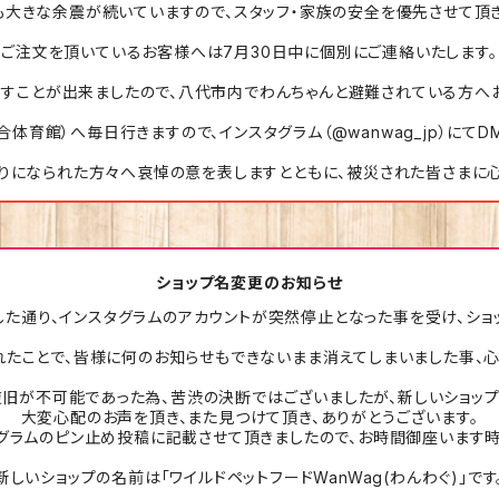
も大きな余震が続いていますので、スタッフ・家族の安全を優先させて頂き
ご注文を頂いているお客様へは7月30日中に個別にご連絡いたします。
すことが出来ましたので、八代市内でわんちゃんと避難されている方へ
体育館）へ毎日行きますので、インスタグラム（@wanwag_jp）にて
りになられた方々へ哀悼の意を表しますとともに、被災された皆さまに
ショップ名変更のお知らせ
した通り、インスタグラムのアカウントが突然停止となった事を受け、ショ
れたことで、皆様に何のお知らせもできないまま消えてしまいました事、心
復旧が不可能であった為、苦渋の決断ではございましたが、新しいショップ
大変心配のお声を頂き、また見つけて頂き、ありがとうございます。
グラムのピン止め投稿に記載させて頂きましたので、お時間御座います時
新しいショップの名前は「ワイルドペットフードWanWag(わんわぐ)」です