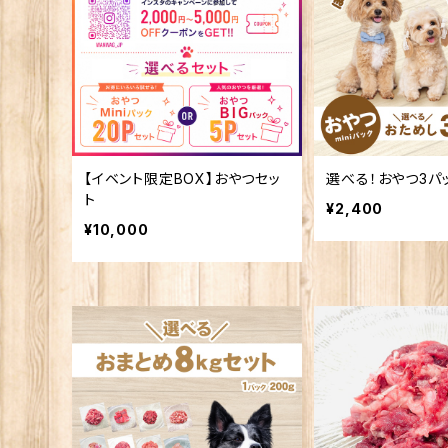
魚介類-Seafood-
鶏-Chicken-
魚介類-Seafood-
【イベント限定BOX】おやつセッ
選べる！おやつ3パック
ト
¥2,400
¥10,000