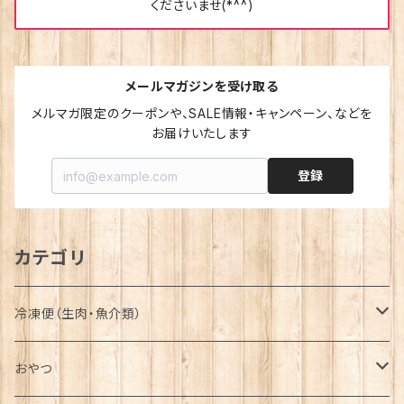
くださいませ(*^^)
メールマガジンを受け取る
メルマガ限定のクーポンや、SALE情報・キャンペーン、などを
お届けいたします
登録
カテゴリ
冷凍便（生肉・魚介類）
詰合せ-Assortment-
おやつ