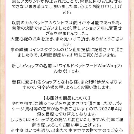
急にアカウントが停止されたことで、皆様に何のお知らせも
できないまま消えてしまいました事、心よりお詫び申し上げ
ます。
以前のカムペットアカウントでは復旧が不可能であった為、
苦渋の決断ではございましたが、新しいショップ名に変更せ
ざるを得ませんでした。
大変心配のお声を頂き、また見つけて頂き、ありがとうござい
ます。
事の詳細はインスタグラムのピン止め投稿に記載させて頂き
ましたので、お時間御座います時にご覧くださいませ。
新しいショップの名前は「ワイルドペットフードWanWag(わ
んわぐ)」です。
皆様に愛されるショップとなれる様、また1歩1歩がんばりま
すので、何卒応援の程、よろしくお願い致します。
【お届けの商品について】
やむを得ず、急遽ショップ名を変更させて頂きましたが、パッ
ケージ資材等の在庫が数千枚ございますので、2027年4月
頃を目標に切り替えて参ります。
しばらくは旧ショップ名の商品と混在いたしますが、何卒ご理
解の程、よろしくお願い申し上げます。
※中身はいつも通り、出来たてホヤホヤの物ですのでご安心