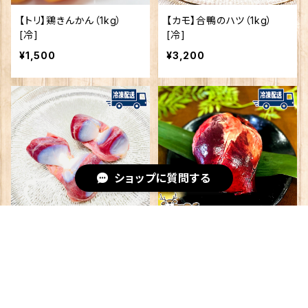
【トリ】鶏きんかん（1kg）
【カモ】合鴨のハツ（1kg）
[冷]
[冷]
¥1,500
¥3,200
ショップに質問する
【カモ】合鴨のズリ（1kg）
【シカ】丸ごとハツ（約200
[冷]
g） [冷]
キーワードから探す
¥3,200
¥600