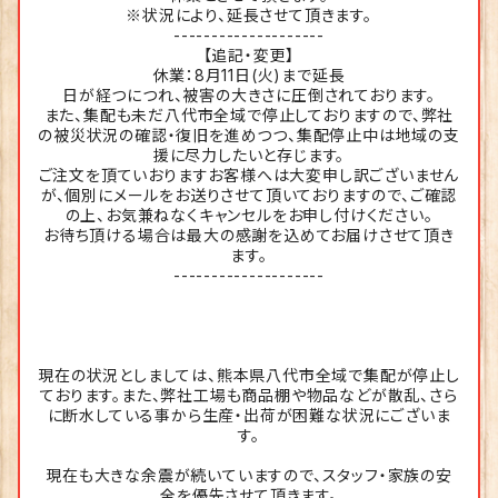
※状況により、延長させて頂きます。
--------------------
【追記・変更】
休業：8月11日(火)まで延長
日が経つにつれ、被害の大きさに圧倒されております。
また、集配も未だ八代市全域で停止しておりますので、弊社
の被災状況の確認・復旧を進めつつ、集配停止中は地域の支
援に尽力したいと存じます。
ご注文を頂ていおりますお客様へは大変申し訳ございません
が、個別にメールをお送りさせて頂いておりますので、ご確認
の上、お気兼ねなくキャンセルをお申し付けください。
お待ち頂ける場合は最大の感謝を込めてお届けさせて頂き
ます。
--------------------
現在の状況としましては、熊本県八代市全域で集配が停止し
ております。また、弊社工場も商品棚や物品などが散乱、さら
に断水している事から生産・出荷が困難な状況にございま
す。
現在も大きな余震が続いていますので、スタッフ・家族の安
全を優先させて頂きます。