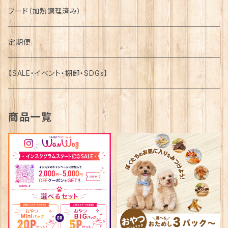
馬-Horse-
詰合せ-Assortment-
フード（加熱調理済み）
鹿-Venison-
馬-Horse-
定期便
鴨-Duck-
鹿-Venison-
【SALE・イベント・棚卸・SDGs】
牛-Beef-
鴨-Duck-
商品一覧
豚-Pork-
牛-Beef-
鶏-Chicken-
豚-Pork-
魚介類-Seafood-
鶏-Chicken-
魚介類-Seafood-