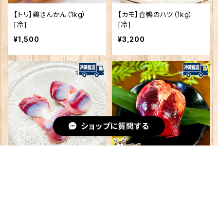
【トリ】鶏きんかん（1kg）
【カモ】合鴨のハツ（1kg）
[冷]
[冷]
¥1,500
¥3,200
ショップに質問する
【カモ】合鴨のズリ（1kg）
【シカ】丸ごとハツ（約200
[冷]
g） [冷]
キーワードから探す
¥3,200
¥600