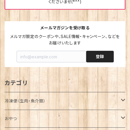
くださいませ(*^^)
メールマガジンを受け取る
メルマガ限定のクーポンや、SALE情報・キャンペーン、などを
お届けいたします
登録
カテゴリ
冷凍便（生肉・魚介類）
詰合せ-Assortment-
おやつ