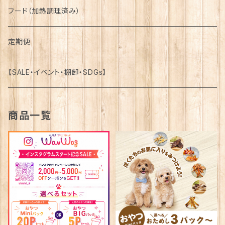
馬-Horse-
詰合せ-Assortment-
フード（加熱調理済み）
鹿-Venison-
馬-Horse-
定期便
鴨-Duck-
鹿-Venison-
【SALE・イベント・棚卸・SDGs】
牛-Beef-
鴨-Duck-
商品一覧
豚-Pork-
牛-Beef-
鶏-Chicken-
豚-Pork-
魚介類-Seafood-
鶏-Chicken-
魚介類-Seafood-