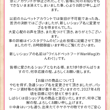
急にアカウントが停止されたことで、皆様に何のお知らせも
できないまま消えてしまいました事、心よりお詫び申し上げ
ます。
以前のカムペットアカウントでは復旧が不可能であった為、
苦渋の決断ではございましたが、新しいショップ名に変更せ
ざるを得ませんでした。
大変心配のお声を頂き、また見つけて頂き、ありがとうござい
ます。
事の詳細はインスタグラムのピン止め投稿に記載させて頂き
ましたので、お時間御座います時にご覧くださいませ。
新しいショップの名前は「ワイルドペットフードWanWag(わ
んわぐ)」です。
皆様に愛されるショップとなれる様、また1歩1歩がんばりま
すので、何卒応援の程、よろしくお願い致します。
【お届けの商品について】
やむを得ず、急遽ショップ名を変更させて頂きましたが、パッ
ケージ資材等の在庫が数千枚ございますので、2027年4月
頃を目標に切り替えて参ります。
しばらくは旧ショップ名の商品と混在いたしますが、何卒ご理
解の程、よろしくお願い申し上げます。
※中身はいつも通り、出来たてホヤホヤの物ですのでご安心