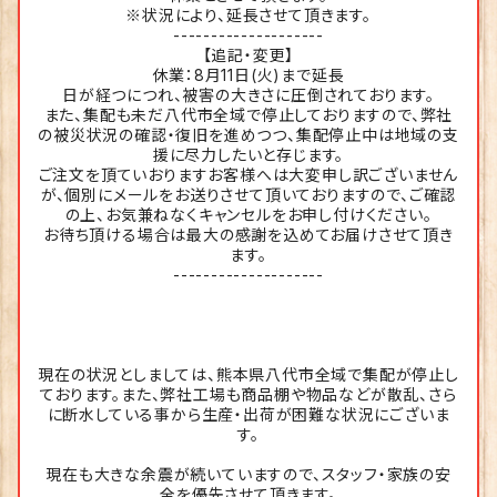
※状況により、延長させて頂きます。
--------------------
【追記・変更】
休業：8月11日(火)まで延長
日が経つにつれ、被害の大きさに圧倒されております。
また、集配も未だ八代市全域で停止しておりますので、弊社
の被災状況の確認・復旧を進めつつ、集配停止中は地域の支
援に尽力したいと存じます。
ご注文を頂ていおりますお客様へは大変申し訳ございません
が、個別にメールをお送りさせて頂いておりますので、ご確認
の上、お気兼ねなくキャンセルをお申し付けください。
お待ち頂ける場合は最大の感謝を込めてお届けさせて頂き
ます。
--------------------
現在の状況としましては、熊本県八代市全域で集配が停止し
ております。また、弊社工場も商品棚や物品などが散乱、さら
に断水している事から生産・出荷が困難な状況にございま
す。
現在も大きな余震が続いていますので、スタッフ・家族の安
全を優先させて頂きます。