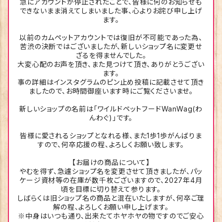
急にアカウントが停止されたことで、皆様に何のお知らせも
できないまま消えてしまいました事、心よりお詫び申し上げ
ます。
以前のカムペットアカウントでは復旧が不可能であった為、
苦渋の決断ではございましたが、新しいショップ名に変更せ
ざるを得ませんでした。
大変心配のお声を頂き、また見つけて頂き、ありがとうござい
ます。
事の詳細はインスタグラムのピン止め投稿に記載させて頂き
ましたので、お時間御座います時にご覧くださいませ。
新しいショップの名前は「ワイルドペットフードWanWag(わ
んわぐ)」です。
皆様に愛されるショップとなれる様、また1歩1歩がんばりま
すので、何卒応援の程、よろしくお願い致します。
【お届けの商品について】
やむを得ず、急遽ショップ名を変更させて頂きましたが、パッ
ケージ資材等の在庫が数千枚ございますので、2027年4月
頃を目標に切り替えて参ります。
しばらくは旧ショップ名の商品と混在いたしますが、何卒ご理
解の程、よろしくお願い申し上げます。
※中身はいつも通り、出来たてホヤホヤの物ですのでご安心