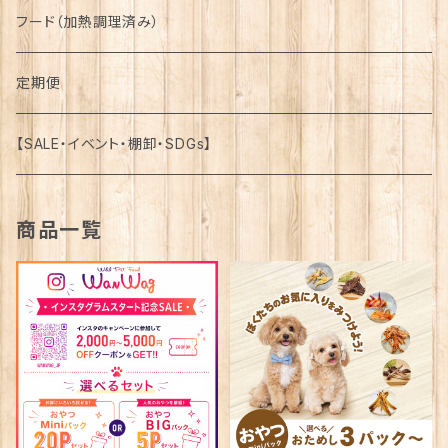
馬-Horse-
詰合せ-Assortment-
フード（加熱調理済み）
鹿-Venison-
馬-Horse-
定期便
鴨-Duck-
鹿-Venison-
【SALE・イベント・棚卸・SDGs】
牛-Beef-
鴨-Duck-
商品一覧
豚-Pork-
牛-Beef-
鶏-Chicken-
豚-Pork-
魚介類-Seafood-
鶏-Chicken-
魚介類-Seafood-