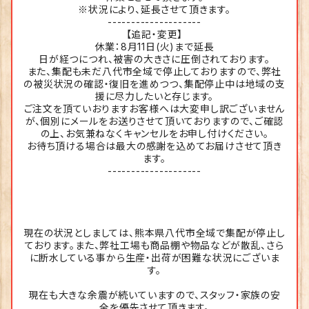
※状況により、延長させて頂きます。
--------------------
【追記・変更】
休業：8月11日(火)まで延長
日が経つにつれ、被害の大きさに圧倒されております。
また、集配も未だ八代市全域で停止しておりますので、弊社
の被災状況の確認・復旧を進めつつ、集配停止中は地域の支
援に尽力したいと存じます。
ご注文を頂ていおりますお客様へは大変申し訳ございません
が、個別にメールをお送りさせて頂いておりますので、ご確認
の上、お気兼ねなくキャンセルをお申し付けください。
お待ち頂ける場合は最大の感謝を込めてお届けさせて頂き
ます。
--------------------
現在の状況としましては、熊本県八代市全域で集配が停止し
ております。また、弊社工場も商品棚や物品などが散乱、さら
に断水している事から生産・出荷が困難な状況にございま
す。
現在も大きな余震が続いていますので、スタッフ・家族の安
全を優先させて頂きます。