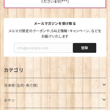
くださいませ(*^^)
メールマガジンを受け取る
メルマガ限定のクーポンや、SALE情報・キャンペーン、などを
お届けいたします
登録
カテゴリ
冷凍便（生肉・魚介類）
詰合せ-Assortment-
おやつ