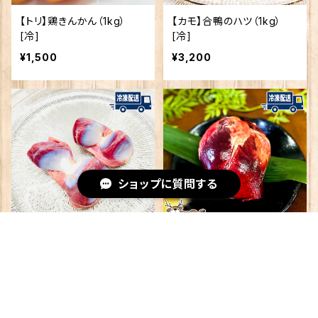
【トリ】鶏きんかん（1kg）
【カモ】合鴨のハツ（1kg）
[冷]
[冷]
¥1,500
¥3,200
ショップに質問する
【カモ】合鴨のズリ（1kg）
【シカ】丸ごとハツ（約200
[冷]
g） [冷]
キーワードから探す
¥3,200
¥600